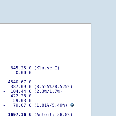
 -  645.25 € (Klasse I)

 -    0.00 €

   4540.67 €

 -  387.09 € (8.525%/8.525%)  

 -  104.44 € (2.3%/1.7%)

 -  422.28 €

 -   59.03 €

  -   79.07 € (
1.81%
/
5.49%
) 
  -
 1697.16 €