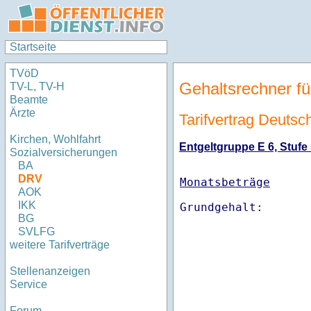
Startseite
TVöD
Gehaltsrechner fü
TV-L, TV-H
Beamte
Ärzte
Tarifvertrag Deuts
Kirchen, Wohlfahrt
Entgeltgruppe E 6, Stufe 
Sozialversicherungen
BA
DRV
Monatsbeträge
AOK
IKK
BG
SVLFG
weitere Tarifverträge
Stellenanzeigen
Service
Forum