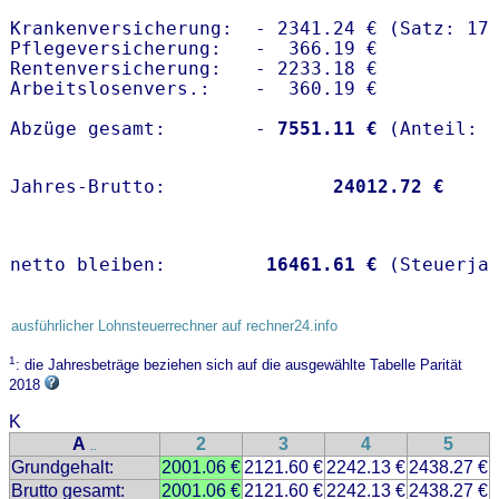
Krankenversicherung:  - 2341.24 € (Satz: 17.
Pflegeversicherung:   -  366.19 € 

Rentenversicherung:   - 2233.18 €

Arbeitslosenvers.:    -  360.19 €

Abzüge gesamt:        -
 7551.11 €
Jahres-Brutto:               
24012.72 €
netto bleiben:         
16461.61 €
 (Steuerja
ausführlicher Lohnsteuerrechner auf rechner24.info
1
: die Jahresbeträge beziehen sich auf die ausgewählte Tabelle Parität
2018
K
A
2
3
4
5
..
Grundgehalt:
2001.06 €
2121.60 €
2242.13 €
2438.27 €
Brutto gesamt:
2001.06 €
2121.60 €
2242.13 €
2438.27 €