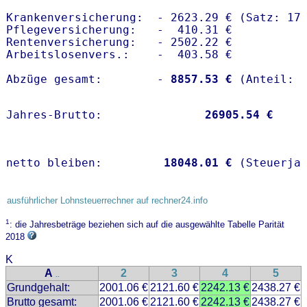
Krankenversicherung:  - 2623.29 € (Satz: 17.
Pflegeversicherung:   -  410.31 € 

Rentenversicherung:   - 2502.22 €

Arbeitslosenvers.:    -  403.58 €

Abzüge gesamt:        -
 8857.53 €
Jahres-Brutto:               
26905.54 €
netto bleiben:         
18048.01 €
 (Steuerja
ausführlicher Lohnsteuerrechner auf rechner24.info
1
: die Jahresbeträge beziehen sich auf die ausgewählte Tabelle Parität
2018
K
A
2
3
4
5
..
Grundgehalt:
2001.06 €
2121.60 €
2242.13 €
2438.27 €
Brutto gesamt:
2001.06 €
2121.60 €
2242.13 €
2438.27 €