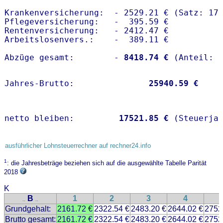
Krankenversicherung:  - 2529.21 € (Satz: 17.
Pflegeversicherung:   -  395.59 € 

Rentenversicherung:   - 2412.47 €

Arbeitslosenvers.:    -  389.11 €

Abzüge gesamt:        -
 8418.74 €
Jahres-Brutto:               
25940.59 €
netto bleiben:         
17521.85 €
 (Steuerja
ausführlicher Lohnsteuerrechner auf rechner24.info
1
: die Jahresbeträge beziehen sich auf die ausgewählte Tabelle Parität
2018
K
B
1
2
3
4
..
..
Grundgehalt:
2161.72 €
2322.54 €
2483.20 €
2644.02 €
2752
Brutto gesamt:
2161.72 €
2322.54 €
2483.20 €
2644.02 €
2752