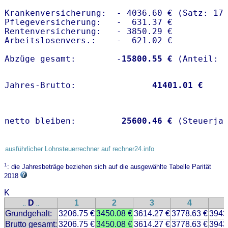
Krankenversicherung:  - 4036.60 € (Satz: 17.
Pflegeversicherung:   -  631.37 € 

Rentenversicherung:   - 3850.29 €

Arbeitslosenvers.:    -  621.02 €

Abzüge gesamt:        -
15800.55 €
Jahres-Brutto:               
41401.01 €
netto bleiben:         
25600.46 €
 (Steuerja
ausführlicher Lohnsteuerrechner auf rechner24.info
1
: die Jahresbeträge beziehen sich auf die ausgewählte Tabelle Parität
2018
K
D
1
2
3
4
..
..
Grundgehalt:
3206.75 €
3450.08 €
3614.27 €
3778.63 €
3943
Brutto gesamt:
3206.75 €
3450.08 €
3614.27 €
3778.63 €
3943