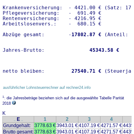
Krankenversicherung:  - 4421.00 € (Satz: 17.
Pflegeversicherung:   -  691.49 € 

Rentenversicherung:   - 4216.95 €

Arbeitslosenvers.:    -  680.15 €

Abzüge gesamt:        -
17802.87 €
Jahres-Brutto:               
45343.58 €
netto bleiben:         
27540.71 €
 (Steuerja
ausführlicher Lohnsteuerrechner auf rechner24.info
1
: die Jahresbeträge beziehen sich auf die ausgewählte Tabelle Parität
2018
K
E
1
2
3
4
..
..
Grundgehalt:
3778.63 €
3943.01 €
4107.19 €
4271.57 €
4435
Brutto gesamt:
3778.63 €
3943.01 €
4107.19 €
4271.57 €
4435