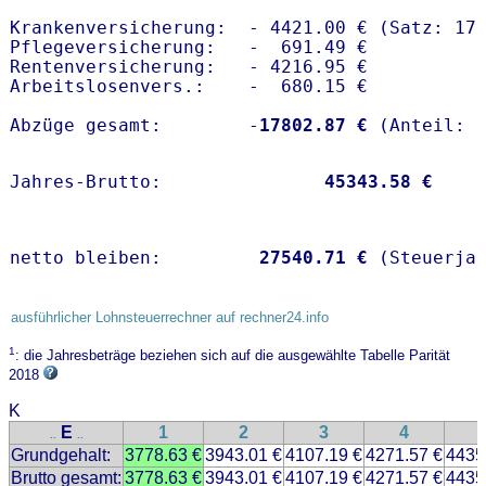
Krankenversicherung:  - 4421.00 € (Satz: 17.
Pflegeversicherung:   -  691.49 € 

Rentenversicherung:   - 4216.95 €

Arbeitslosenvers.:    -  680.15 €

Abzüge gesamt:        -
17802.87 €
Jahres-Brutto:               
45343.58 €
netto bleiben:         
27540.71 €
 (Steuerja
ausführlicher Lohnsteuerrechner auf rechner24.info
1
: die Jahresbeträge beziehen sich auf die ausgewählte Tabelle Parität
2018
K
E
1
2
3
4
..
..
Grundgehalt:
3778.63 €
3943.01 €
4107.19 €
4271.57 €
4435
Brutto gesamt:
3778.63 €
3943.01 €
4107.19 €
4271.57 €
4435