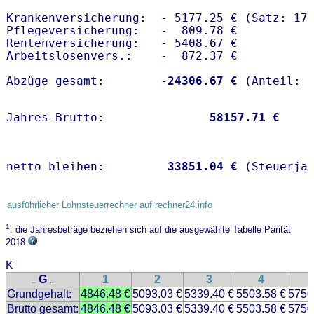
Krankenversicherung:  - 5177.25 € (Satz: 17
Pflegeversicherung:   -  809.78 € 

Rentenversicherung:   - 5408.67 €

Arbeitslosenvers.:    -  872.37 €

Abzüge gesamt:        -
24306.67 €
Jahres-Brutto:               
58157.71 €
netto bleiben:         
33851.04 €
 (Steuerja
ausführlicher Lohnsteuerrechner auf rechner24.info
1
: die Jahresbeträge beziehen sich auf die ausgewählte Tabelle Parität
2018
K
G
1
2
3
4
..
..
Grundgehalt:
4846.48 €
5093.03 €
5339.40 €
5503.58 €
5750
Brutto gesamt:
4846.48 €
5093.03 €
5339.40 €
5503.58 €
5750