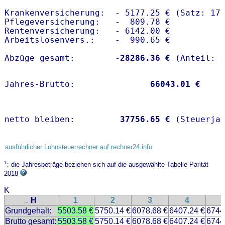
Krankenversicherung:  - 5177.25 € (Satz: 17
Pflegeversicherung:   -  809.78 € 

Rentenversicherung:   - 6142.00 €

Arbeitslosenvers.:    -  990.65 €

Abzüge gesamt:        -
28286.36 €
Jahres-Brutto:               
66043.01 €
netto bleiben:         
37756.65 €
 (Steuerja
ausführlicher Lohnsteuerrechner auf rechner24.info
1
: die Jahresbeträge beziehen sich auf die ausgewählte Tabelle Parität
2018
K
H
1
2
3
4
..
Grundgehalt:
5503.58 €
5750.14 €
6078.68 €
6407.24 €
6744
Brutto gesamt:
5503.58 €
5750.14 €
6078.68 €
6407.24 €
6744