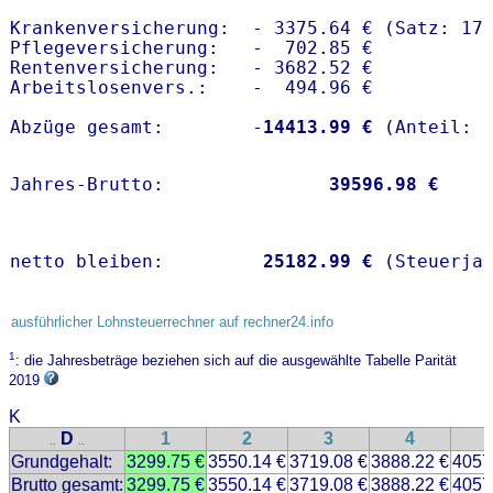
Krankenversicherung:  - 3375.64 € (Satz: 17.
Pflegeversicherung:   -  702.85 € 

Rentenversicherung:   - 3682.52 €

Arbeitslosenvers.:    -  494.96 €

Abzüge gesamt:        -
14413.99 €
Jahres-Brutto:               
39596.98 €
netto bleiben:         
25182.99 €
 (Steuerja
ausführlicher Lohnsteuerrechner auf rechner24.info
1
: die Jahresbeträge beziehen sich auf die ausgewählte Tabelle Parität
2019
K
D
1
2
3
4
..
..
Grundgehalt:
3299.75 €
3550.14 €
3719.08 €
3888.22 €
4057
Brutto gesamt:
3299.75 €
3550.14 €
3719.08 €
3888.22 €
4057