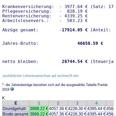
Krankenversicherung:  - 3977.64 € (Satz: 17.
Pflegeversicherung:   -  828.19 € 

Rentenversicherung:   - 4339.25 €

Arbeitslosenvers.:    -  583.23 €

Abzüge gesamt:        -
17914.05 €
Jahres-Brutto:               
46658.59 €
netto bleiben:         
28744.54 €
 (Steuerja
ausführlicher Lohnsteuerrechner auf rechner24.info
1
: die Jahresbeträge beziehen sich auf die ausgewählte Tabelle Parität
2019
K
E
1
2
3
4
..
..
Grundgehalt:
3888.22 €
4057.36 €
4226.30 €
4395.44 €
4564
Brutto gesamt:
3888.22 €
4057.36 €
4226.30 €
4395.44 €
4564