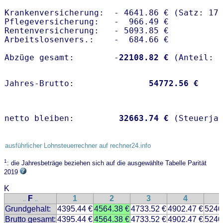
Krankenversicherung:  - 4641.86 € (Satz: 17.
Pflegeversicherung:   -  966.49 € 

Rentenversicherung:   - 5093.85 €

Arbeitslosenvers.:    -  684.66 €

Abzüge gesamt:        -
22108.82 €
Jahres-Brutto:               
54772.56 €
netto bleiben:         
32663.74 €
 (Steuerja
ausführlicher Lohnsteuerrechner auf rechner24.info
1
: die Jahresbeträge beziehen sich auf die ausgewählte Tabelle Parität
2019
K
F
1
2
3
4
..
..
Grundgehalt:
4395.44 €
4564.38 €
4733.52 €
4902.47 €
5240
Brutto gesamt:
4395.44 €
4564.38 €
4733.52 €
4902.47 €
5240