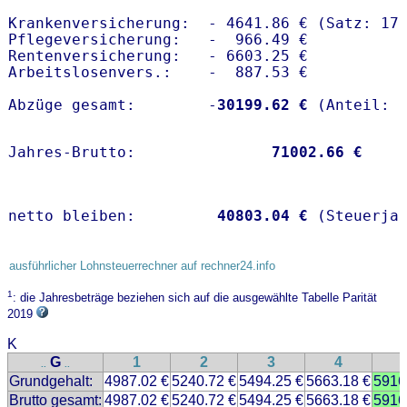
Krankenversicherung:  - 4641.86 € (Satz: 17
Pflegeversicherung:   -  966.49 € 

Rentenversicherung:   - 6603.25 €

Arbeitslosenvers.:    -  887.53 €

Abzüge gesamt:        -
30199.62 €
Jahres-Brutto:               
71002.66 €
netto bleiben:         
40803.04 €
 (Steuerja
ausführlicher Lohnsteuerrechner auf rechner24.info
1
: die Jahresbeträge beziehen sich auf die ausgewählte Tabelle Parität
2019
K
G
1
2
3
4
..
..
Grundgehalt:
4987.02 €
5240.72 €
5494.25 €
5663.18 €
5916
Brutto gesamt:
4987.02 €
5240.72 €
5494.25 €
5663.18 €
5916