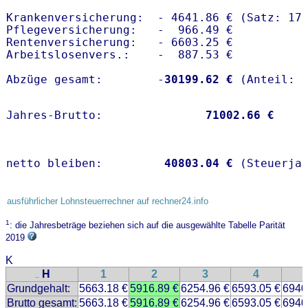
Krankenversicherung:  - 4641.86 € (Satz: 17
Pflegeversicherung:   -  966.49 € 

Rentenversicherung:   - 6603.25 €

Arbeitslosenvers.:    -  887.53 €

Abzüge gesamt:        -
30199.62 €
Jahres-Brutto:               
71002.66 €
netto bleiben:         
40803.04 €
 (Steuerja
ausführlicher Lohnsteuerrechner auf rechner24.info
1
: die Jahresbeträge beziehen sich auf die ausgewählte Tabelle Parität
2019
K
H
1
2
3
4
..
Grundgehalt:
5663.18 €
5916.89 €
6254.96 €
6593.05 €
6940
Brutto gesamt:
5663.18 €
5916.89 €
6254.96 €
6593.05 €
6940