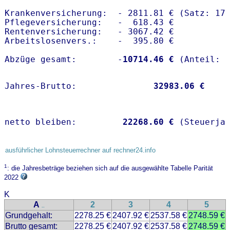
Krankenversicherung:  - 2811.81 € (Satz: 17.
Pflegeversicherung:   -  618.43 € 

Rentenversicherung:   - 3067.42 €

Arbeitslosenvers.:    -  395.80 €

Abzüge gesamt:        -
10714.46 €
Jahres-Brutto:               
32983.06 €
netto bleiben:         
22268.60 €
 (Steuerja
ausführlicher Lohnsteuerrechner auf rechner24.info
1
: die Jahresbeträge beziehen sich auf die ausgewählte Tabelle Parität
2022
K
A
2
3
4
5
..
Grundgehalt:
2278.25 €
2407.92 €
2537.58 €
2748.59 €
Brutto gesamt:
2278.25 €
2407.92 €
2537.58 €
2748.59 €