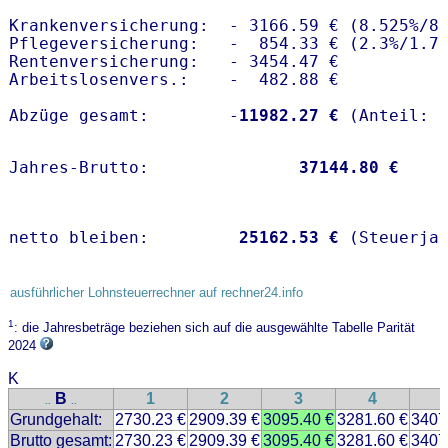
Krankenversicherung:  - 3166.59 € (8.525%/8.
Pflegeversicherung:   -  854.33 € (2.3%/1.7%
Rentenversicherung:   - 3454.47 €

Arbeitslosenvers.:    -  482.88 €

Abzüge gesamt:        -
11982.27 €
Jahres-Brutto:               
37144.80 €
netto bleiben:         
25162.53 €
 (Steuerja
ausführlicher Lohnsteuerrechner auf rechner24.info
1
: die Jahresbeträge beziehen sich auf die ausgewählte Tabelle Parität
2024
K
B
1
2
3
4
..
..
Grundgehalt:
2730.23 €
2909.39 €
3095.40 €
3281.60 €
3407
Brutto gesamt:
2730.23 €
2909.39 €
3095.40 €
3281.60 €
3407