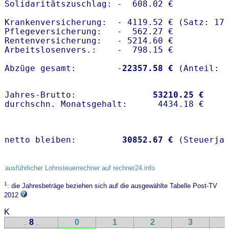
Solidaritätszuschlag: -  608.02 €

Krankenversicherung:  - 4119.52 € (Satz: 17.
Pflegeversicherung:   -  562.27 € 

Rentenversicherung:   - 5214.60 €

Arbeitslosenvers.:    -  798.15 €

Abzüge gesamt:        -
22357.58 €
Jahres-Brutto:               
53210.25 €
netto bleiben:         
30852.67 €
 (Steuerja
ausführlicher Lohnsteuerrechner auf rechner24.info
1
: die Jahresbeträge beziehen sich auf die ausgewählte Tabelle Post-TV
2012
K
8
0
1
2
3
..
..