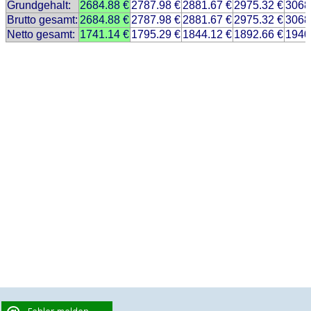
Grundgehalt:
2684.88 €
2787.98 €
2881.67 €
2975.32 €
3068
Brutto gesamt:
2684.88 €
2787.98 €
2881.67 €
2975.32 €
3068
Netto gesamt:
1741.14 €
1795.29 €
1844.12 €
1892.66 €
1940