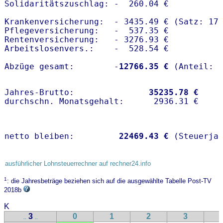
Solidaritätszuschlag: -  260.04 €

Krankenversicherung:  - 3435.49 € (Satz: 17.
Pflegeversicherung:   -  537.35 € 

Rentenversicherung:   - 3276.93 €

Arbeitslosenvers.:    -  528.54 €

Abzüge gesamt:        -
12766.35 €
Jahres-Brutto:               
35235.78 €
netto bleiben:         
22469.43 €
 (Steuerja
ausführlicher Lohnsteuerrechner auf rechner24.info
1
: die Jahresbeträge beziehen sich auf die ausgewählte Tabelle Post-TV
2018b
K
3
0
1
2
3
..
..