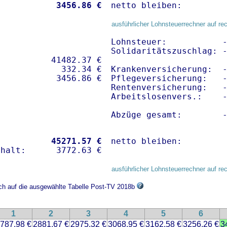
           
 3456.86 €
netto bleiben:        
ausführlicher Lohnsteuerrechner auf re
Lohnsteuer:           -
Solidaritätszuschlag: -
          41482.37 € 

            332.34 €

Krankenversicherung:  -
Pflegeversicherung:   -
Rentenversicherung:   -
Arbeitslosenvers.:    -
Abzüge gesamt:        
           
45271.57 €
netto bleiben:        
ausführlicher Lohnsteuerrechner auf re
ich auf die ausgewählte Tabelle Post-TV 2018b
1
2
3
4
5
6
787.98 €
2881.67 €
2975.32 €
3068.95 €
3162.58 €
3256.26 €
3