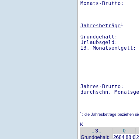
Monats-Brutto:    
1
Jahresbeträge
Grundgehalt:       
Urlaubsgeld:       
Jahres-Brutto:    
1
: die Jahresbeträge beziehen s
K
3
0
..
..
Grundgehalt:
2684.88 €
2