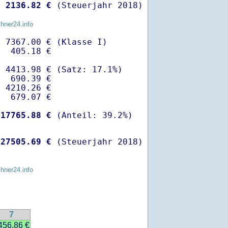
 
 2136.82 €
 (Steuerjahr 2018)
chner24.info
 7367.00 € (Klasse I)

  405.18 €

 4413.98 € (Satz: 17.1%)  

  690.39 € 

 4210.26 €

  679.07 €

-
17765.88 €
 
27505.69 €
 (Steuerjahr 2018)
chner24.info
7
456.86 €