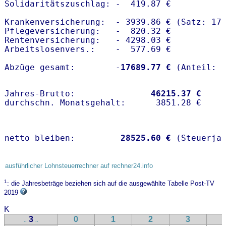
Solidaritätszuschlag: -  419.87 €

Krankenversicherung:  - 3939.86 € (Satz: 17.
Pflegeversicherung:   -  820.32 € 

Rentenversicherung:   - 4298.03 €

Arbeitslosenvers.:    -  577.69 €

Abzüge gesamt:        -
17689.77 €
Jahres-Brutto:               
46215.37 €
netto bleiben:         
28525.60 €
 (Steuerja
ausführlicher Lohnsteuerrechner auf rechner24.info
1
: die Jahresbeträge beziehen sich auf die ausgewählte Tabelle Post-TV
2019
K
3
0
1
2
3
..
..