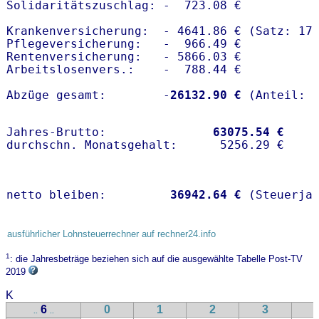
Solidaritätszuschlag: -  723.08 €

Krankenversicherung:  - 4641.86 € (Satz: 17
Pflegeversicherung:   -  966.49 € 

Rentenversicherung:   - 5866.03 €

Arbeitslosenvers.:    -  788.44 €

Abzüge gesamt:        -
26132.90 €
Jahres-Brutto:               
63075.54 €
netto bleiben:         
36942.64 €
 (Steuerja
ausführlicher Lohnsteuerrechner auf rechner24.info
1
: die Jahresbeträge beziehen sich auf die ausgewählte Tabelle Post-TV
2019
K
6
0
1
2
3
..
..