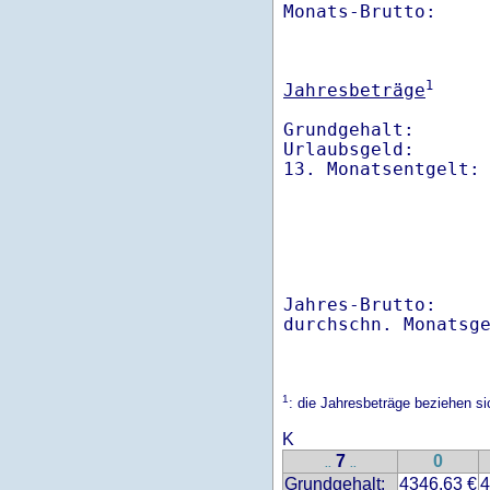
Monats-Brutto:    
1
Jahresbeträge
Grundgehalt:       
Urlaubsgeld:       
Jahres-Brutto:    
1
: die Jahresbeträge beziehen s
K
7
0
..
..
Grundgehalt:
4346.63 €
4