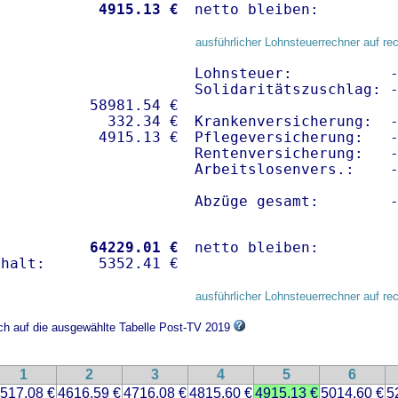
           
 4915.13 €
netto bleiben:        
ausführlicher Lohnsteuerrechner auf re
Lohnsteuer:           -
Solidaritätszuschlag: -
          58981.54 € 

            332.34 €

Krankenversicherung:  
Pflegeversicherung:   -
Rentenversicherung:   -
Arbeitslosenvers.:    -
Abzüge gesamt:        
           
64229.01 €
netto bleiben:        
ausführlicher Lohnsteuerrechner auf re
ich auf die ausgewählte Tabelle Post-TV 2019
1
2
3
4
5
6
517.08 €
4616.59 €
4716.08 €
4815.60 €
4915.13 €
5014.60 €
5