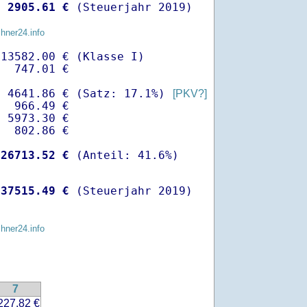
 
 2905.61 €
 (Steuerjahr 2019)
chner24.info
13582.00 € (Klasse I)

  747.01 €

- 4641.86 € (Satz: 17.1%) 
[PKV?]
  966.49 € 

 5973.30 €

  802.86 €

-
26713.52 €
 
37515.49 €
 (Steuerjahr 2019)
chner24.info
7
227.82 €