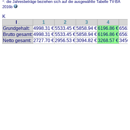
1
: die Jahresbeträge beziehen sich auf die ausgewählte Tabelle TV-BA
2016b
K
I
1
2
3
4
..
Grundgehalt:
4998.31 €
5533.45 €
5858.94 €
6196.86 €
6563
Brutto gesamt:
4998.31 €
5533.45 €
5858.94 €
6196.86 €
6563
Netto gesamt:
2727.70 €
2956.53 €
3094.82 €
3268.57 €
3456