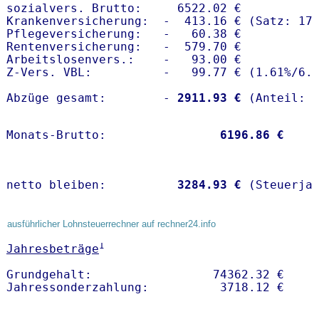
sozialvers. Brutto:     6522.02 €

Krankenversicherung:  -  413.16 € (Satz: 17.
Pflegeversicherung:   -   60.38 € 

Rentenversicherung:   -  579.70 €

Arbeitslosenvers.:    -   93.00 €

Z-Vers. VBL:          -   99.77 € (
1.61%
/
6.
Abzüge gesamt:        -
 2911.93 €
Monats-Brutto:               
 6196.86 €
netto bleiben:         
 3284.93 €
 (Steuerja
ausführlicher Lohnsteuerrechner auf rechner24.info
1
Jahresbeträge
Grundgehalt:                 74362.32 € 
