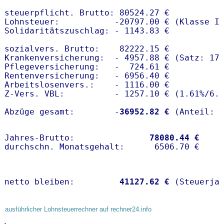
steuerpflicht. Brutto: 80524.27 €

Lohnsteuer:           -20797.00 € (Klasse I)
Solidaritätszuschlag: - 1143.83 €

sozialvers. Brutto:    82222.15 €

Krankenversicherung:  - 4957.88 € (Satz: 17
Pflegeversicherung:   -  724.61 € 

Rentenversicherung:   - 6956.40 €

Arbeitslosenvers.:    - 1116.00 €

Z-Vers. VBL:          - 1257.10 € (
1.61%
/
6.
Abzüge gesamt:        -
36952.82 €
Jahres-Brutto:               
78080.44 €
netto bleiben:         
41127.62 €
 (Steuerja
ausführlicher Lohnsteuerrechner auf rechner24.info