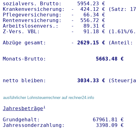
sozialvers. Brutto:     5954.23 €

Krankenversicherung:  -  424.12 € (Satz: 17.
Pflegeversicherung:   -   66.34 € 

Rentenversicherung:   -  556.72 €

Arbeitslosenvers.:    -   89.31 €

Z-Vers. VBL:          -   91.18 € (
1.61%
/
6.
Abzüge gesamt:        -
 2629.15 €
Monats-Brutto:               
 5663.48 €
netto bleiben:         
 3034.33 €
 (Steuerja
ausführlicher Lohnsteuerrechner auf rechner24.info
1
Jahresbeträge
Grundgehalt:                 67961.81 € 
