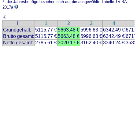
1
: die Jahresbeträge beziehen sich auf die ausgewählte Tabelle TV-BA
2017a
K
I
1
2
3
4
..
Grundgehalt:
5115.77 €
5663.48 €
5996.63 €
6342.49 €
6717
Brutto gesamt:
5115.77 €
5663.48 €
5996.63 €
6342.49 €
6717
Netto gesamt:
2785.61 €
3020.17 €
3162.40 €
3340.24 €
3532