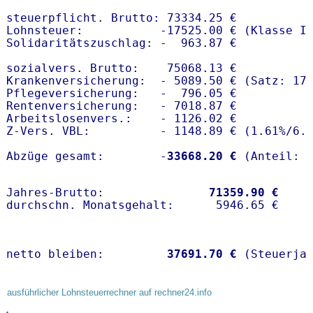
steuerpflicht. Brutto: 73334.25 €

Lohnsteuer:           -17525.00 € (Klasse I)
Solidaritätszuschlag: -  963.87 €

sozialvers. Brutto:    75068.13 €

Krankenversicherung:  - 5089.50 € (Satz: 17
Pflegeversicherung:   -  796.05 € 

Rentenversicherung:   - 7018.87 €

Arbeitslosenvers.:    - 1126.02 €

Z-Vers. VBL:          - 1148.89 € (
1.61%
/
6.
Abzüge gesamt:        -
33668.20 €
Jahres-Brutto:               
71359.90 €
netto bleiben:         
37691.70 €
 (Steuerja
ausführlicher Lohnsteuerrechner auf rechner24.info