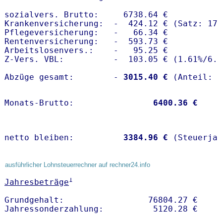
sozialvers. Brutto:     6738.64 €

Krankenversicherung:  -  424.12 € (Satz: 17.
Pflegeversicherung:   -   66.34 € 

Rentenversicherung:   -  593.73 €

Arbeitslosenvers.:    -   95.25 €

Z-Vers. VBL:          -  103.05 € (
1.61%
/
6.
Abzüge gesamt:        -
 3015.40 €
Monats-Brutto:               
 6400.36 €
netto bleiben:         
 3384.96 €
 (Steuerja
ausführlicher Lohnsteuerrechner auf rechner24.info
1
Jahresbeträge
Grundgehalt:                 76804.27 € 
