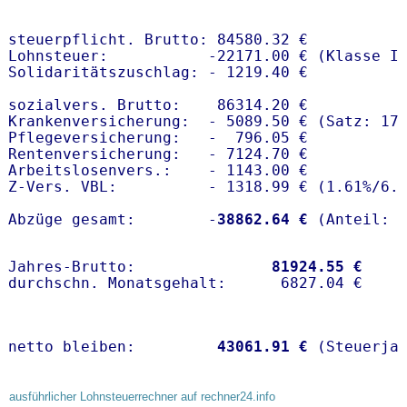
steuerpflicht. Brutto: 84580.32 €

Lohnsteuer:           -22171.00 € (Klasse I)
Solidaritätszuschlag: - 1219.40 €

sozialvers. Brutto:    86314.20 €

Krankenversicherung:  - 5089.50 € (Satz: 17
Pflegeversicherung:   -  796.05 € 

Rentenversicherung:   - 7124.70 €

Arbeitslosenvers.:    - 1143.00 €

Z-Vers. VBL:          - 1318.99 € (
1.61%
/
6.
Abzüge gesamt:        -
38862.64 €
Jahres-Brutto:               
81924.55 €
netto bleiben:         
43061.91 €
 (Steuerja
ausführlicher Lohnsteuerrechner auf rechner24.info