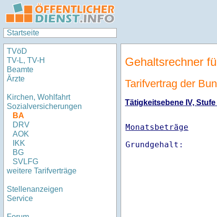
Startseite
TVöD
Gehaltsrechner fü
TV-L, TV-H
Beamte
Ärzte
Tarifvertrag der Bu
Kirchen, Wohlfahrt
Tätigkeitsebene IV, Stufe
Sozialversicherungen
BA
DRV
Monatsbeträge
AOK
IKK
BG
SVLFG
weitere Tarifverträge
Stellenanzeigen
Service
Forum