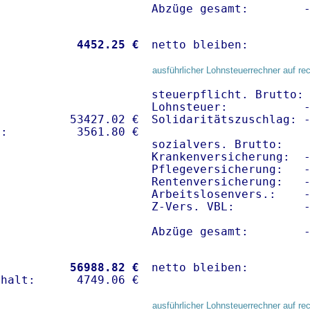
Abzüge gesamt:        
           
 4452.25 €
netto bleiben:        
ausführlicher Lohnsteuerrechner auf re
steuerpflicht. Brutto: 
Lohnsteuer:           -
          53427.02 € 

Solidaritätszuschlag: -
sozialvers. Brutto:    
Krankenversicherung:  
Pflegeversicherung:   -
Rentenversicherung:   -
Arbeitslosenvers.:    -
Z-Vers. VBL:          
Abzüge gesamt:        
           
56988.82 €
netto bleiben:        
ausführlicher Lohnsteuerrechner auf re