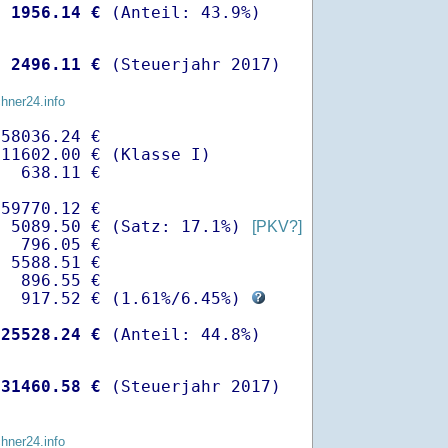
-
 1956.14 €
 
 2496.11 €
 (Steuerjahr 2017)
chner24.info
58036.24 €

11602.00 € (Klasse I)

  638.11 €

59770.12 €

- 5089.50 € (Satz: 17.1%) 
[PKV?]
  796.05 € 

 5588.51 €

  896.55 €

-  917.52 € (
1.61%
/
6.45%
) 
-
25528.24 €
 
31460.58 €
 (Steuerjahr 2017)
chner24.info