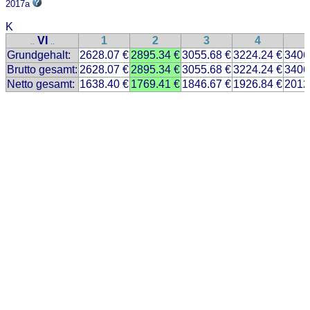
2017a
K
VI
1
2
3
4
..
..
Grundgehalt:
2628.07 €
2895.34 €
3055.68 €
3224.24 €
3406
Brutto gesamt:
2628.07 €
2895.34 €
3055.68 €
3224.24 €
3406
Netto gesamt:
1638.40 €
1769.41 €
1846.67 €
1926.84 €
2012