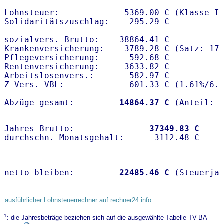
Lohnsteuer:           - 5369.00 € (Klasse I)
Solidaritätszuschlag: -  295.29 €

sozialvers. Brutto:    38864.41 €

Krankenversicherung:  - 3789.28 € (Satz: 17.
Pflegeversicherung:   -  592.68 € 

Rentenversicherung:   - 3633.82 €

Arbeitslosenvers.:    -  582.97 €

Z-Vers. VBL:          -  601.33 € (
1.61%
/
6.
Abzüge gesamt:        -
14864.37 €
Jahres-Brutto:               
37349.83 €
netto bleiben:         
22485.46 €
 (Steuerja
ausführlicher Lohnsteuerrechner auf rechner24.info
1
: die Jahresbeträge beziehen sich auf die ausgewählte Tabelle TV-BA