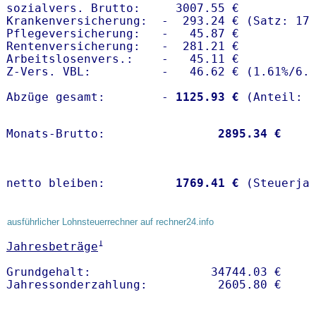
sozialvers. Brutto:     3007.55 €

Krankenversicherung:  -  293.24 € (Satz: 17.
Pflegeversicherung:   -   45.87 € 

Rentenversicherung:   -  281.21 €

Arbeitslosenvers.:    -   45.11 €

Z-Vers. VBL:          -   46.62 € (
1.61%
/
6.
Abzüge gesamt:        -
 1125.93 €
Monats-Brutto:               
 2895.34 €
netto bleiben:         
 1769.41 €
 (Steuerja
ausführlicher Lohnsteuerrechner auf rechner24.info
1
Jahresbeträge
Grundgehalt:                 34744.03 € 
