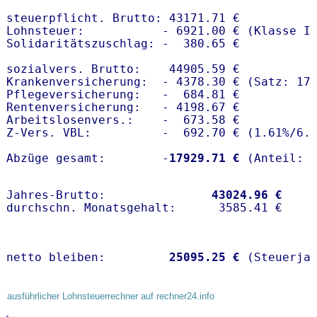
steuerpflicht. Brutto: 43171.71 €

Lohnsteuer:           - 6921.00 € (Klasse I)
Solidaritätszuschlag: -  380.65 €

sozialvers. Brutto:    44905.59 €

Krankenversicherung:  - 4378.30 € (Satz: 17.
Pflegeversicherung:   -  684.81 € 

Rentenversicherung:   - 4198.67 €

Arbeitslosenvers.:    -  673.58 €

Z-Vers. VBL:          -  692.70 € (
1.61%
/
6.
Abzüge gesamt:        -
17929.71 €
Jahres-Brutto:               
43024.96 €
netto bleiben:         
25095.25 €
 (Steuerja
ausführlicher Lohnsteuerrechner auf rechner24.info