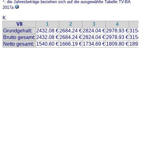
1
: die Jahresbeträge beziehen sich auf die ausgewählte Tabelle TV-BA
2017a
K
VII
1
2
3
4
..
..
Grundgehalt:
2432.08 €
2684.24 €
2824.04 €
2978.93 €
3154
Brutto gesamt:
2432.08 €
2684.24 €
2824.04 €
2978.93 €
3154
Netto gesamt:
1540.60 €
1666.19 €
1734.69 €
1809.80 €
1893