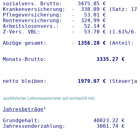
sozialvers. Brutto:     3475.85 €

Krankenversicherung:  -  338.89 € (Satz: 17.
Pflegeversicherung:   -   53.01 € 

Rentenversicherung:   -  324.99 €

Arbeitslosenvers.:    -   52.14 €

Z-Vers. VBL:          -   53.70 € (
1.61%
/
6.
Abzüge gesamt:        -
 1356.20 €
Monats-Brutto:               
 3335.27 €
netto bleiben:         
 1979.07 €
 (Steuerja
ausführlicher Lohnsteuerrechner auf rechner24.info
1
Jahresbeträge
Grundgehalt:                 40023.22 € 
