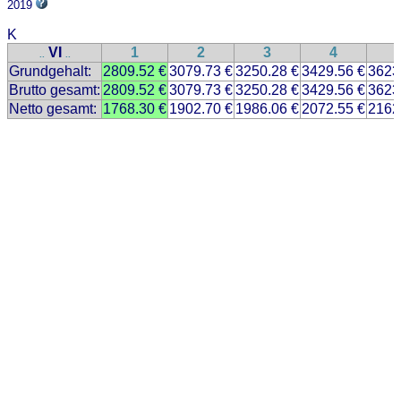
2019
K
VI
1
2
3
4
..
..
Grundgehalt:
2809.52 €
3079.73 €
3250.28 €
3429.56 €
3623
Brutto gesamt:
2809.52 €
3079.73 €
3250.28 €
3429.56 €
3623
Netto gesamt:
1768.30 €
1902.70 €
1986.06 €
2072.55 €
2162