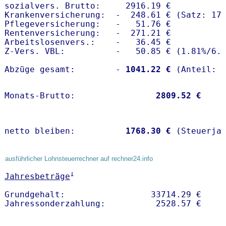
sozialvers. Brutto:     2916.19 €

Krankenversicherung:  -  248.61 € (Satz: 17.
Pflegeversicherung:   -   51.76 € 

Rentenversicherung:   -  271.21 €

Arbeitslosenvers.:    -   36.45 €

Z-Vers. VBL:          -   50.85 € (
1.81%
/
6.
Abzüge gesamt:        -
 1041.22 €
Monats-Brutto:               
 2809.52 €
netto bleiben:         
 1768.30 €
 (Steuerja
ausführlicher Lohnsteuerrechner auf rechner24.info
1
Jahresbeträge
Grundgehalt:                 33714.29 € 
