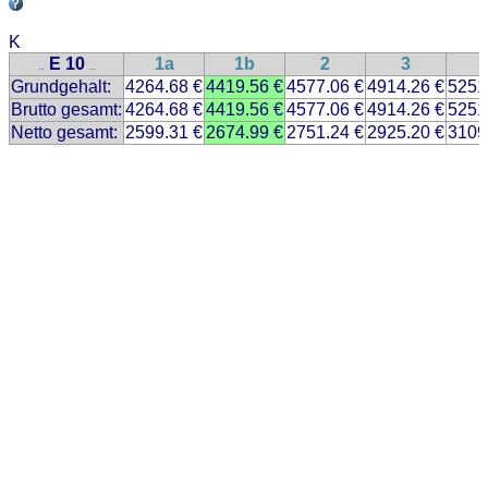
K
E 10
1a
1b
2
3
..
..
Grundgehalt:
4264.68 €
4419.56 €
4577.06 €
4914.26 €
5251
Brutto gesamt:
4264.68 €
4419.56 €
4577.06 €
4914.26 €
5251
Netto gesamt:
2599.31 €
2674.99 €
2751.24 €
2925.20 €
3109