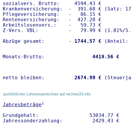
sozialvers. Brutto:     4594.43 €

Krankenversicherung:  -  391.68 € (Satz: 17.
Pflegeversicherung:   -   86.15 € 

Rentenversicherung:   -  427.28 €

Arbeitslosenvers.:    -   59.73 €

Z-Vers. VBL:          -   79.99 € (
1.81%
/
5.
Abzüge gesamt:        -
 1744.57 €
Monats-Brutto:               
 4419.56 €
netto bleiben:         
 2674.99 €
 (Steuerja
ausführlicher Lohnsteuerrechner auf rechner24.info
1
Jahresbeträge
Grundgehalt:                 53034.77 € 
