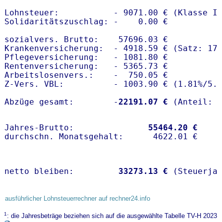
Lohnsteuer:           - 9071.00 € (Klasse I)
Solidaritätszuschlag: -    0.00 €

sozialvers. Brutto:    57696.03 €

Krankenversicherung:  - 4918.59 € (Satz: 17
Pflegeversicherung:   - 1081.80 € 

Rentenversicherung:   - 5365.73 €

Arbeitslosenvers.:    -  750.05 €

Z-Vers. VBL:          - 1003.90 € (
1.81%
/
5.
Abzüge gesamt:        -
22191.07 €
Jahres-Brutto:               
55464.20 €
netto bleiben:         
33273.13 €
 (Steuerja
ausführlicher Lohnsteuerrechner auf rechner24.info
1
: die Jahresbeträge beziehen sich auf die ausgewählte Tabelle TV-H 2023