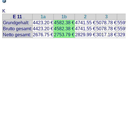
K
E 11
1a
1b
2
3
..
..
Grundgehalt:
4423.20 €
4582.38 €
4741.55 €
5078.78 €
5595
Brutto gesamt:
4423.20 €
4582.38 €
4741.55 €
5078.78 €
5595
Netto gesamt:
2676.75 €
2753.79 €
2829.99 €
3017.18 €
3291