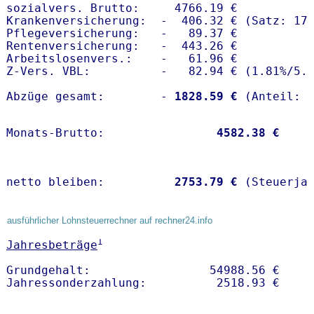
sozialvers. Brutto:     4766.19 €

Krankenversicherung:  -  406.32 € (Satz: 17.
Pflegeversicherung:   -   89.37 € 

Rentenversicherung:   -  443.26 €

Arbeitslosenvers.:    -   61.96 €

Z-Vers. VBL:          -   82.94 € (
1.81%
/
5.
Abzüge gesamt:        -
 1828.59 €
Monats-Brutto:               
 4582.38 €
netto bleiben:         
 2753.79 €
 (Steuerja
ausführlicher Lohnsteuerrechner auf rechner24.info
1
Jahresbeträge
Grundgehalt:                 54988.56 € 
