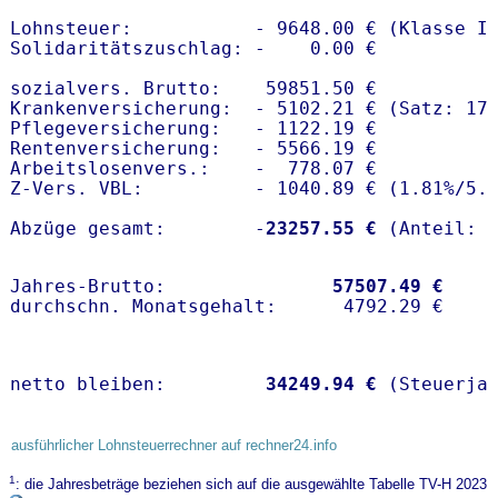
Lohnsteuer:           - 9648.00 € (Klasse I)
Solidaritätszuschlag: -    0.00 €

sozialvers. Brutto:    59851.50 €

Krankenversicherung:  - 5102.21 € (Satz: 17
Pflegeversicherung:   - 1122.19 € 

Rentenversicherung:   - 5566.19 €

Arbeitslosenvers.:    -  778.07 €

Z-Vers. VBL:          - 1040.89 € (
1.81%
/
5.
Abzüge gesamt:        -
23257.55 €
Jahres-Brutto:               
57507.49 €
netto bleiben:         
34249.94 €
 (Steuerja
ausführlicher Lohnsteuerrechner auf rechner24.info
1
: die Jahresbeträge beziehen sich auf die ausgewählte Tabelle TV-H 2023