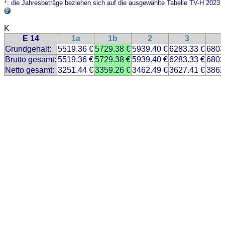
1
: die Jahresbeträge beziehen sich auf die ausgewählte Tabelle TV-H 2023
K
E 14
1a
1b
2
3
..
..
Grundgehalt:
5519.36 €
5729.38 €
5939.40 €
6283.33 €
6803
Brutto gesamt:
5519.36 €
5729.38 €
5939.40 €
6283.33 €
6803
Netto gesamt:
3251.44 €
3359.26 €
3462.49 €
3627.41 €
3862