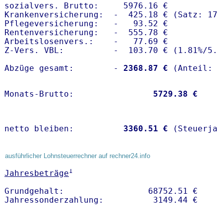
sozialvers. Brutto:     5976.16 €

Krankenversicherung:  -  425.18 € (Satz: 17.
Pflegeversicherung:   -   93.52 € 

Rentenversicherung:   -  555.78 €

Arbeitslosenvers.:    -   77.69 €

Z-Vers. VBL:          -  103.70 € (
1.81%
/
5.
Abzüge gesamt:        -
 2368.87 €
Monats-Brutto:               
 5729.38 €
netto bleiben:         
 3360.51 €
 (Steuerja
ausführlicher Lohnsteuerrechner auf rechner24.info
1
Jahresbeträge
Grundgehalt:                 68752.51 € 
