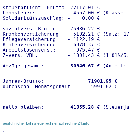
steuerpflicht. Brutto: 72117.01 €

Lohnsteuer:           -14567.00 € (Klasse I)
Solidaritätszuschlag: -    0.00 €

sozialvers. Brutto:    75036.22 €

Krankenversicherung:  - 5102.21 € (Satz: 17
Pflegeversicherung:   - 1122.19 € 

Rentenversicherung:   - 6978.37 €

Arbeitslosenvers.:    -  975.47 €

Z-Vers. VBL:          - 1301.43 € (
1.81%
/
5.
Abzüge gesamt:        -
30046.67 €
Jahres-Brutto:               
71901.95 €
netto bleiben:         
41855.28 €
 (Steuerja
ausführlicher Lohnsteuerrechner auf rechner24.info