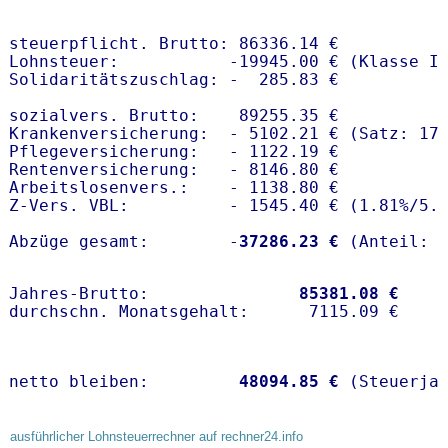
steuerpflicht. Brutto: 86336.14 €

Lohnsteuer:           -19945.00 € (Klasse I)
Solidaritätszuschlag: -  285.83 €

sozialvers. Brutto:    89255.35 €

Krankenversicherung:  - 5102.21 € (Satz: 17
Pflegeversicherung:   - 1122.19 € 

Rentenversicherung:   - 8146.80 €

Arbeitslosenvers.:    - 1138.80 €

Z-Vers. VBL:          - 1545.40 € (
1.81%
/
5.
Abzüge gesamt:        -
37286.23 €
Jahres-Brutto:               
85381.08 €
netto bleiben:         
48094.85 €
 (Steuerja
ausführlicher Lohnsteuerrechner auf rechner24.info