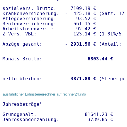
sozialvers. Brutto:     7109.19 €

Krankenversicherung:  -  425.18 € (Satz: 17.
Pflegeversicherung:   -   93.52 € 

Rentenversicherung:   -  661.15 €

Arbeitslosenvers.:    -   92.42 €

Z-Vers. VBL:          -  123.14 € (
1.81%
/
5.
Abzüge gesamt:        -
 2931.56 €
Monats-Brutto:               
 6803.44 €
netto bleiben:         
 3871.88 €
 (Steuerja
ausführlicher Lohnsteuerrechner auf rechner24.info
1
Jahresbeträge
Grundgehalt:                 81641.23 € 
