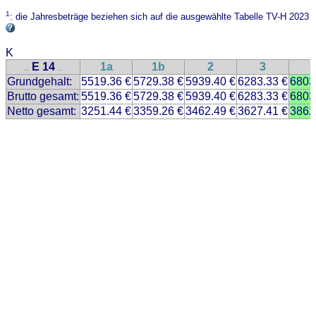
1
: die Jahresbeträge beziehen sich auf die ausgewählte Tabelle TV-H 2023
K
E 14
1a
1b
2
3
..
..
Grundgehalt:
5519.36 €
5729.38 €
5939.40 €
6283.33 €
6803
Brutto gesamt:
5519.36 €
5729.38 €
5939.40 €
6283.33 €
6803
Netto gesamt:
3251.44 €
3359.26 €
3462.49 €
3627.41 €
3862