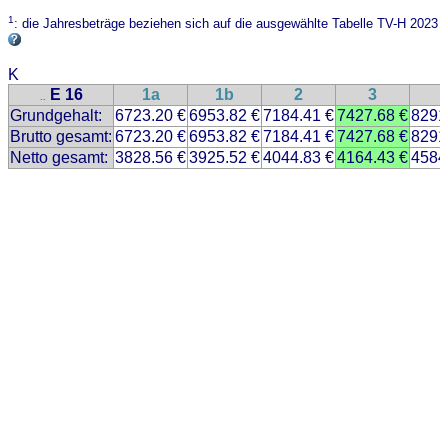
1
: die Jahresbeträge beziehen sich auf die ausgewählte Tabelle TV-H 2023
K
E 16
1a
1b
2
3
..
Grundgehalt:
6723.20 €
6953.82 €
7184.41 €
7427.68 €
8291
Brutto gesamt:
6723.20 €
6953.82 €
7184.41 €
7427.68 €
8291
Netto gesamt:
3828.56 €
3925.52 €
4044.83 €
4164.43 €
4584