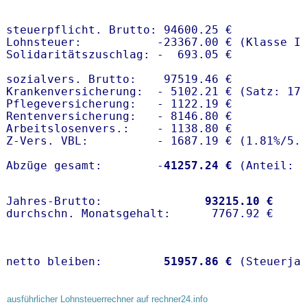
steuerpflicht. Brutto: 94600.25 €

Lohnsteuer:           -23367.00 € (Klasse I)
Solidaritätszuschlag: -  693.05 €

sozialvers. Brutto:    97519.46 €

Krankenversicherung:  - 5102.21 € (Satz: 17
Pflegeversicherung:   - 1122.19 € 

Rentenversicherung:   - 8146.80 €

Arbeitslosenvers.:    - 1138.80 €

Z-Vers. VBL:          - 1687.19 € (
1.81%
/
5.
Abzüge gesamt:        -
41257.24 €
Jahres-Brutto:               
93215.10 €
netto bleiben:         
51957.86 €
 (Steuerja
ausführlicher Lohnsteuerrechner auf rechner24.info