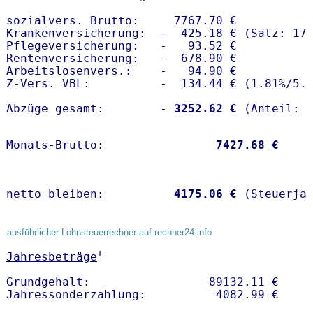
sozialvers. Brutto:     7767.70 €

Krankenversicherung:  -  425.18 € (Satz: 17.
Pflegeversicherung:   -   93.52 € 

Rentenversicherung:   -  678.90 €

Arbeitslosenvers.:    -   94.90 €

Z-Vers. VBL:          -  134.44 € (
1.81%
/
5.
Abzüge gesamt:        -
 3252.62 €
Monats-Brutto:               
 7427.68 €
netto bleiben:         
 4175.06 €
 (Steuerja
ausführlicher Lohnsteuerrechner auf rechner24.info
1
Jahresbeträge
Grundgehalt:                 89132.11 € 
