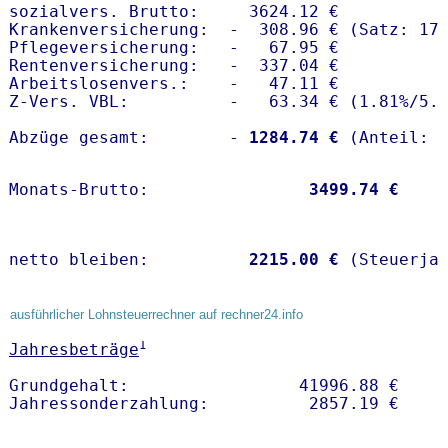
sozialvers. Brutto:     3624.12 €

Krankenversicherung:  -  308.96 € (Satz: 17.
Pflegeversicherung:   -   67.95 € 

Rentenversicherung:   -  337.04 €

Arbeitslosenvers.:    -   47.11 €

Z-Vers. VBL:          -   63.34 € (
1.81%
/
5.
Abzüge gesamt:        -
 1284.74 €
Monats-Brutto:               
 3499.74 €
netto bleiben:         
 2215.00 €
 (Steuerja
ausführlicher Lohnsteuerrechner auf rechner24.info
1
Jahresbeträge
Grundgehalt:                 41996.88 € 
