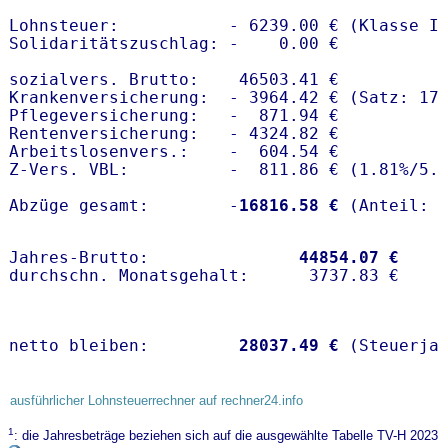
Lohnsteuer:           - 6239.00 € (Klasse I)
Solidaritätszuschlag: -    0.00 €

sozialvers. Brutto:    46503.41 €

Krankenversicherung:  - 3964.42 € (Satz: 17.
Pflegeversicherung:   -  871.94 € 

Rentenversicherung:   - 4324.82 €

Arbeitslosenvers.:    -  604.54 €

Z-Vers. VBL:          -  811.86 € (
1.81%
/
5.
Abzüge gesamt:        -
16816.58 €
Jahres-Brutto:               
44854.07 €
netto bleiben:         
28037.49 €
 (Steuerja
ausführlicher Lohnsteuerrechner auf rechner24.info
1
: die Jahresbeträge beziehen sich auf die ausgewählte Tabelle TV-H 2023