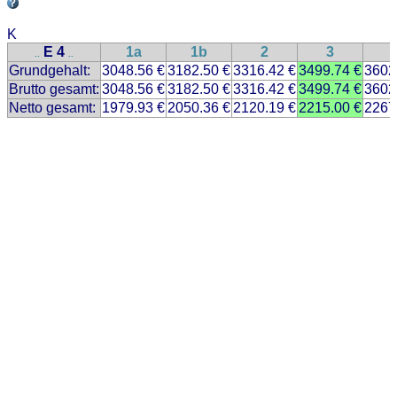
K
E 4
1a
1b
2
3
..
..
Grundgehalt:
3048.56 €
3182.50 €
3316.42 €
3499.74 €
3602
Brutto gesamt:
3048.56 €
3182.50 €
3316.42 €
3499.74 €
3602
Netto gesamt:
1979.93 €
2050.36 €
2120.19 €
2215.00 €
2267