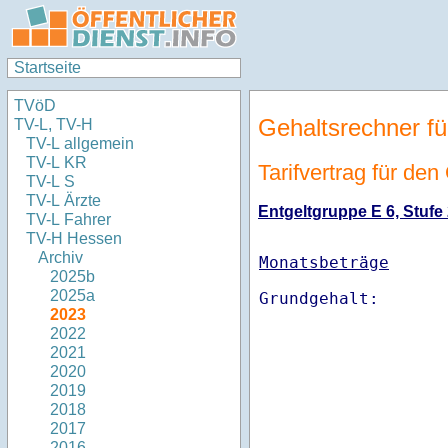
Startseite
TVöD
Gehaltsrechner fü
TV-L, TV-H
TV-L allgemein
TV-L KR
Tarifvertrag für de
TV-L S
TV-L Ärzte
Entgeltgruppe E 6, Stufe 
TV-L Fahrer
TV-H Hessen
Archiv
Monatsbeträge
2025b
2025a
2023
2022
2021
2020
2019
2018
2017
2016