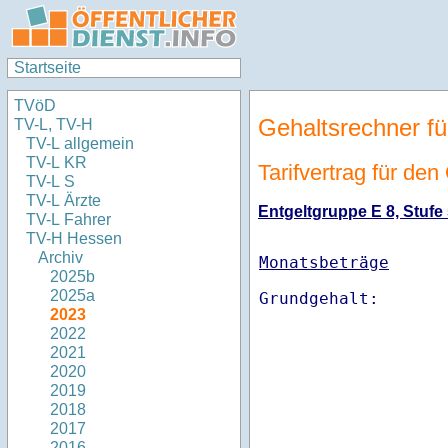
Startseite
TVöD
Gehaltsrechner fü
TV-L, TV-H
TV-L allgemein
TV-L KR
Tarifvertrag für de
TV-L S
TV-L Ärzte
Entgeltgruppe E 8, Stufe 
TV-L Fahrer
TV-H Hessen
Archiv
Monatsbeträge
2025b
2025a
2023
2022
2021
2020
2019
2018
2017
2016