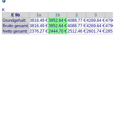
K
E 9b
1a
1b
2
3
..
..
Grundgehalt:
3816.49 €
3952.64 €
4088.77 €
4269.64 €
4790
Brutto gesamt:
3816.49 €
3952.64 €
4088.77 €
4269.64 €
4790
Netto gesamt:
2376.27 €
2444.70 €
2512.46 €
2601.74 €
2853