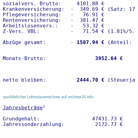
sozialvers. Brutto:     4101.88 €

Krankenversicherung:  -  349.69 € (Satz: 17.
Pflegeversicherung:   -   76.91 € 

Rentenversicherung:   -  381.47 €

Arbeitslosenvers.:    -   53.32 €

Z-Vers. VBL:          -   71.54 € (
1.81%
/
5.
Abzüge gesamt:        -
 1507.94 €
Monats-Brutto:               
 3952.64 €
netto bleiben:         
 2444.70 €
 (Steuerja
ausführlicher Lohnsteuerrechner auf rechner24.info
1
Jahresbeträge
Grundgehalt:                 47431.73 € 
