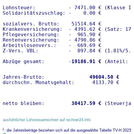
Lohnsteuer:           - 7471.00 € (Klasse I)
Solidaritätszuschlag: -    0.00 €

sozialvers. Brutto:    51514.64 €

Krankenversicherung:  - 4391.62 € (Satz: 17.
Pflegeversicherung:   -  965.90 € 

Rentenversicherung:   - 4790.86 €

Arbeitslosenvers.:    -  669.69 €

Z-Vers. VBL:          -  897.84 € (
1.81%
/
5.
Abzüge gesamt:        -
19186.91 €
Jahres-Brutto:               
49604.50 €
netto bleiben:         
30417.59 €
 (Steuerja
ausführlicher Lohnsteuerrechner auf rechner24.info
1
: die Jahresbeträge beziehen sich auf die ausgewählte Tabelle TV-H 2023