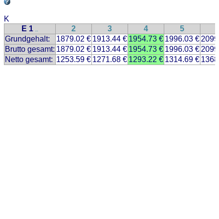
K
E 1
2
3
4
5
..
Grundgehalt:
1879.02 €
1913.44 €
1954.73 €
1996.03 €
2099
Brutto gesamt:
1879.02 €
1913.44 €
1954.73 €
1996.03 €
2099
Netto gesamt:
1253.59 €
1271.68 €
1293.22 €
1314.69 €
1368