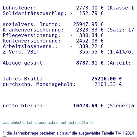
Lohnsteuer:           - 2778.00 € (Klasse I)
Solidaritätszuschlag: -  152.79 €

sozialvers. Brutto:    25947.95 €

Krankenversicherung:  - 2328.83 € (Satz: 17.
Pflegeversicherung:   -  330.84 € 

Rentenversicherung:   - 2452.08 €

Arbeitslosenvers.:    -  389.22 €

Z-Vers. VBL:          -  355.55 € (
1.41%
/
6.
Abzüge gesamt:        -
 8787.31 €
Jahres-Brutto:               
25216.00 €
netto bleiben:         
16428.69 €
 (Steuerja
ausführlicher Lohnsteuerrechner auf rechner24.info
1
: die Jahresbeträge beziehen sich auf die ausgewählte Tabelle TV-H 2014