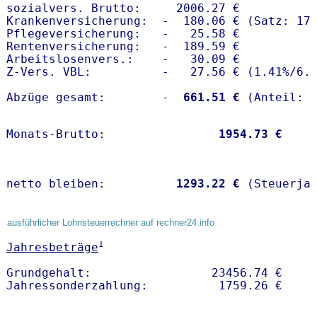
sozialvers. Brutto:     2006.27 €

Krankenversicherung:  -  180.06 € (Satz: 17.
Pflegeversicherung:   -   25.58 € 

Rentenversicherung:   -  189.59 €

Arbeitslosenvers.:    -   30.09 €

Z-Vers. VBL:          -   27.56 € (
1.41%
/
6.
Abzüge gesamt:        -
  661.51 €
Monats-Brutto:               
 1954.73 €
netto bleiben:         
 1293.22 €
 (Steuerja
ausführlicher Lohnsteuerrechner auf rechner24.info
1
Jahresbeträge
Grundgehalt:                 23456.74 € 
