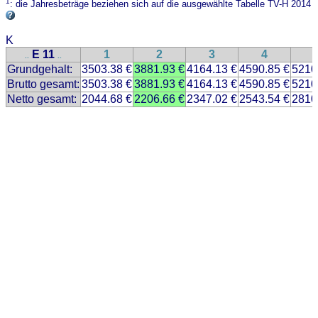
1
: die Jahresbeträge beziehen sich auf die ausgewählte Tabelle TV-H 2014
K
E 11
1
2
3
4
..
..
Grundgehalt:
3503.38 €
3881.93 €
4164.13 €
4590.85 €
5210
Brutto gesamt:
3503.38 €
3881.93 €
4164.13 €
4590.85 €
5210
Netto gesamt:
2044.68 €
2206.66 €
2347.02 €
2543.54 €
2810