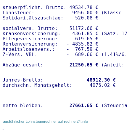
steuerpflicht. Brutto: 49534.78 €

Lohnsteuer:           - 9456.00 € (Klasse I)
Solidaritätszuschlag: -  520.08 €

sozialvers. Brutto:    51172.66 €

Krankenversicherung:  - 4361.85 € (Satz: 17.
Pflegeversicherung:   -  619.65 € 

Rentenversicherung:   - 4835.82 €

Arbeitslosenvers.:    -  767.59 €

Z-Vers. VBL:          -  689.66 € (
1.41%
/
6.
Abzüge gesamt:        -
21250.65 €
Jahres-Brutto:               
48912.30 €
netto bleiben:         
27661.65 €
 (Steuerja
ausführlicher Lohnsteuerrechner auf rechner24.info