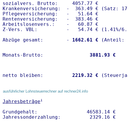
sozialvers. Brutto:     4057.77 €

Krankenversicherung:  -  363.49 € (Satz: 17.
Pflegeversicherung:   -   51.64 € 

Rentenversicherung:   -  383.46 €

Arbeitslosenvers.:    -   60.87 €

Z-Vers. VBL:          -   54.74 € (
1.41%
/
6.
Abzüge gesamt:        -
 1662.61 €
Monats-Brutto:               
 3881.93 €
netto bleiben:         
 2219.32 €
 (Steuerja
ausführlicher Lohnsteuerrechner auf rechner24.info
1
Jahresbeträge
Grundgehalt:                 46583.14 € 
