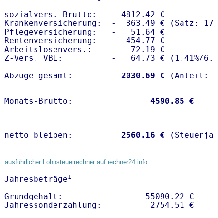
sozialvers. Brutto:     4812.42 €

Krankenversicherung:  -  363.49 € (Satz: 17.
Pflegeversicherung:   -   51.64 € 

Rentenversicherung:   -  454.77 €

Arbeitslosenvers.:    -   72.19 €

Z-Vers. VBL:          -   64.73 € (
1.41%
/
6.
Abzüge gesamt:        -
 2030.69 €
Monats-Brutto:               
 4590.85 €
netto bleiben:         
 2560.16 €
 (Steuerja
ausführlicher Lohnsteuerrechner auf rechner24.info
1
Jahresbeträge
Grundgehalt:                 55090.22 € 
