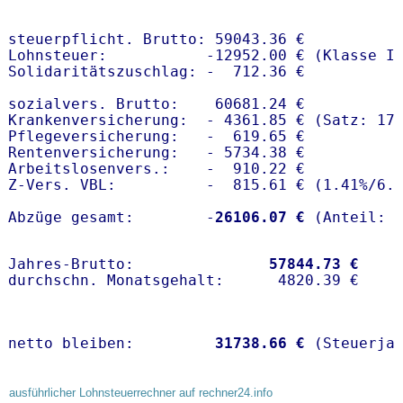
steuerpflicht. Brutto: 59043.36 €

Lohnsteuer:           -12952.00 € (Klasse I)
Solidaritätszuschlag: -  712.36 €

sozialvers. Brutto:    60681.24 €

Krankenversicherung:  - 4361.85 € (Satz: 17
Pflegeversicherung:   -  619.65 € 

Rentenversicherung:   - 5734.38 €

Arbeitslosenvers.:    -  910.22 €

Z-Vers. VBL:          -  815.61 € (
1.41%
/
6.
Abzüge gesamt:        -
26106.07 €
Jahres-Brutto:               
57844.73 €
netto bleiben:         
31738.66 €
 (Steuerja
ausführlicher Lohnsteuerrechner auf rechner24.info