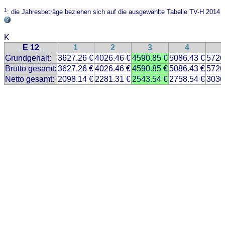
1
: die Jahresbeträge beziehen sich auf die ausgewählte Tabelle TV-H 2014
K
E 12
1
2
3
4
..
..
Grundgehalt:
3627.26 €
4026.46 €
4590.85 €
5086.43 €
5726
Brutto gesamt:
3627.26 €
4026.46 €
4590.85 €
5086.43 €
5726
Netto gesamt:
2098.14 €
2281.31 €
2543.54 €
2758.54 €
3036