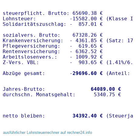
steuerpflicht. Brutto: 65690.38 €

Lohnsteuer:           -15582.00 € (Klasse I)
Solidaritätszuschlag: -  857.01 €

sozialvers. Brutto:    67328.26 €

Krankenversicherung:  - 4361.85 € (Satz: 17
Pflegeversicherung:   -  619.65 € 

Rentenversicherung:   - 6362.52 €

Arbeitslosenvers.:    - 1009.92 €

Z-Vers. VBL:          -  903.65 € (
1.41%
/
6.
Abzüge gesamt:        -
29696.60 €
Jahres-Brutto:               
64089.00 €
netto bleiben:         
34392.40 €
 (Steuerja
ausführlicher Lohnsteuerrechner auf rechner24.info