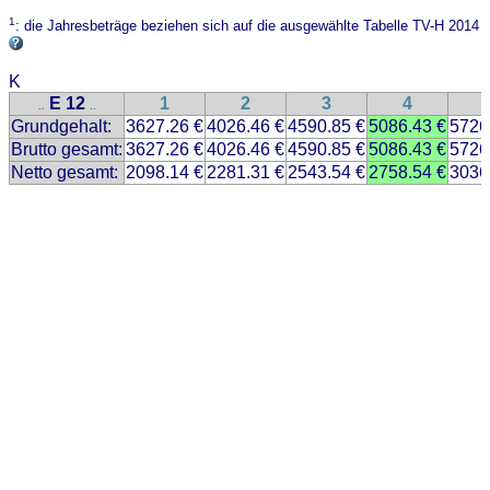
1
: die Jahresbeträge beziehen sich auf die ausgewählte Tabelle TV-H 2014
K
E 12
1
2
3
4
..
..
Grundgehalt:
3627.26 €
4026.46 €
4590.85 €
5086.43 €
5726
Brutto gesamt:
3627.26 €
4026.46 €
4590.85 €
5086.43 €
5726
Netto gesamt:
2098.14 €
2281.31 €
2543.54 €
2758.54 €
3036