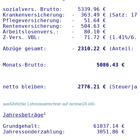
sozialvers. Brutto:     5339.96 €

Krankenversicherung:  -  363.49 € (Satz: 17.
Pflegeversicherung:   -   51.64 € 

Rentenversicherung:   -  504.63 €

Arbeitslosenvers.:    -   80.10 €

Z-Vers. VBL:          -   71.72 € (
1.41%
/
6.
Abzüge gesamt:        -
 2310.22 €
Monats-Brutto:               
 5086.43 €
netto bleiben:         
 2776.21 €
 (Steuerja
ausführlicher Lohnsteuerrechner auf rechner24.info
1
Jahresbeträge
Grundgehalt:                 61037.14 € 
