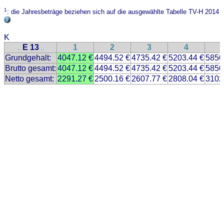
1
: die Jahresbeträge beziehen sich auf die ausgewählte Tabelle TV-H 2014
K
E 13
1
2
3
4
..
..
Grundgehalt:
4047.12 €
4494.52 €
4735.42 €
5203.44 €
5850
Brutto gesamt:
4047.12 €
4494.52 €
4735.42 €
5203.44 €
5850
Netto gesamt:
2291.27 €
2500.16 €
2607.77 €
2808.04 €
3102