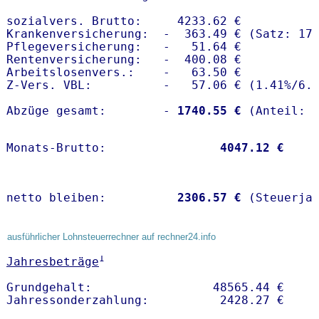
sozialvers. Brutto:     4233.62 €

Krankenversicherung:  -  363.49 € (Satz: 17.
Pflegeversicherung:   -   51.64 € 

Rentenversicherung:   -  400.08 €

Arbeitslosenvers.:    -   63.50 €

Z-Vers. VBL:          -   57.06 € (
1.41%
/
6.
Abzüge gesamt:        -
 1740.55 €
Monats-Brutto:               
 4047.12 €
netto bleiben:         
 2306.57 €
 (Steuerja
ausführlicher Lohnsteuerrechner auf rechner24.info
1
Jahresbeträge
Grundgehalt:                 48565.44 € 
