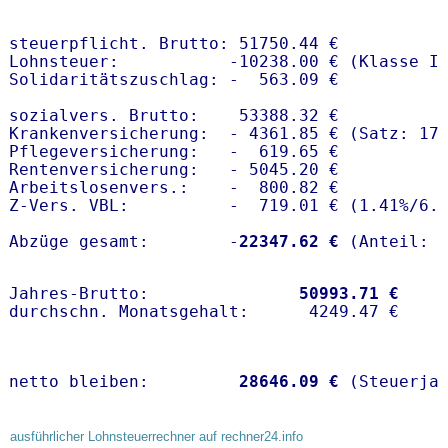
steuerpflicht. Brutto: 51750.44 €

Lohnsteuer:           -10238.00 € (Klasse I)
Solidaritätszuschlag: -  563.09 €

sozialvers. Brutto:    53388.32 €

Krankenversicherung:  - 4361.85 € (Satz: 17.
Pflegeversicherung:   -  619.65 € 

Rentenversicherung:   - 5045.20 €

Arbeitslosenvers.:    -  800.82 €

Z-Vers. VBL:          -  719.01 € (
1.41%
/
6.
Abzüge gesamt:        -
22347.62 €
Jahres-Brutto:               
50993.71 €
netto bleiben:         
28646.09 €
 (Steuerja
ausführlicher Lohnsteuerrechner auf rechner24.info