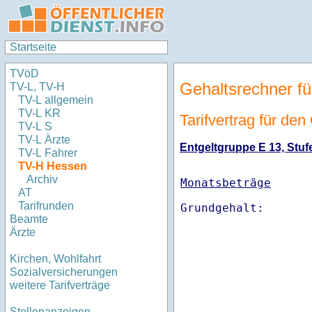
Startseite
TVöD
Gehaltsrechner fü
TV-L, TV-H
TV-L allgemein
TV-L KR
Tarifvertrag für de
TV-L S
TV-L Ärzte
Entgeltgruppe E 13, Stufe
TV-L Fahrer
TV-H Hessen
Archiv
Monatsbeträge
AT
Tarifrunden
Beamte
Ärzte
Kirchen, Wohlfahrt
Sozialversicherungen
weitere Tarifverträge
Stellenanzeigen