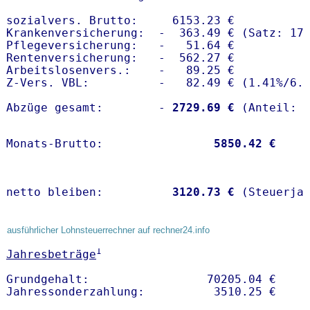
sozialvers. Brutto:     6153.23 €

Krankenversicherung:  -  363.49 € (Satz: 17.
Pflegeversicherung:   -   51.64 € 

Rentenversicherung:   -  562.27 €

Arbeitslosenvers.:    -   89.25 €

Z-Vers. VBL:          -   82.49 € (
1.41%
/
6.
Abzüge gesamt:        -
 2729.69 €
Monats-Brutto:               
 5850.42 €
netto bleiben:         
 3120.73 €
 (Steuerja
ausführlicher Lohnsteuerrechner auf rechner24.info
1
Jahresbeträge
Grundgehalt:                 70205.04 € 
