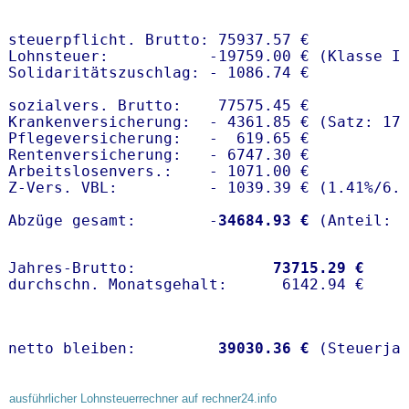
steuerpflicht. Brutto: 75937.57 €

Lohnsteuer:           -19759.00 € (Klasse I)
Solidaritätszuschlag: - 1086.74 €

sozialvers. Brutto:    77575.45 €

Krankenversicherung:  - 4361.85 € (Satz: 17
Pflegeversicherung:   -  619.65 € 

Rentenversicherung:   - 6747.30 €

Arbeitslosenvers.:    - 1071.00 €

Z-Vers. VBL:          - 1039.39 € (
1.41%
/
6.
Abzüge gesamt:        -
34684.93 €
Jahres-Brutto:               
73715.29 €
netto bleiben:         
39030.36 €
 (Steuerja
ausführlicher Lohnsteuerrechner auf rechner24.info