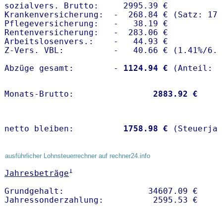
sozialvers. Brutto:     2995.39 €

Krankenversicherung:  -  268.84 € (Satz: 17.
Pflegeversicherung:   -   38.19 € 

Rentenversicherung:   -  283.06 €

Arbeitslosenvers.:    -   44.93 €

Z-Vers. VBL:          -   40.66 € (
1.41%
/
6.
Abzüge gesamt:        -
 1124.94 €
Monats-Brutto:               
 2883.92 €
netto bleiben:         
 1758.98 €
 (Steuerja
ausführlicher Lohnsteuerrechner auf rechner24.info
1
Jahresbeträge
Grundgehalt:                 34607.09 € 
