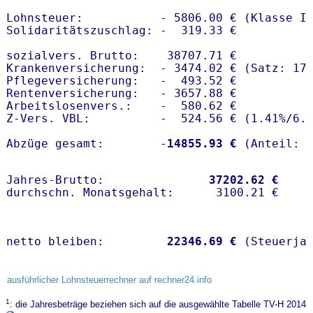
Lohnsteuer:           - 5806.00 € (Klasse I)
Solidaritätszuschlag: -  319.33 €

sozialvers. Brutto:    38707.71 €

Krankenversicherung:  - 3474.02 € (Satz: 17.
Pflegeversicherung:   -  493.52 € 

Rentenversicherung:   - 3657.88 €

Arbeitslosenvers.:    -  580.62 €

Z-Vers. VBL:          -  524.56 € (
1.41%
/
6.
Abzüge gesamt:        -
14855.93 €
Jahres-Brutto:               
37202.62 €
netto bleiben:         
22346.69 €
 (Steuerja
ausführlicher Lohnsteuerrechner auf rechner24.info
1
: die Jahresbeträge beziehen sich auf die ausgewählte Tabelle TV-H 2014