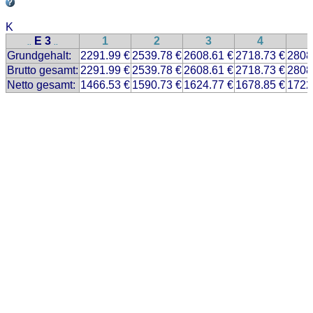
K
E 3
1
2
3
4
..
..
Grundgehalt:
2291.99 €
2539.78 €
2608.61 €
2718.73 €
2808
Brutto gesamt:
2291.99 €
2539.78 €
2608.61 €
2718.73 €
2808
Netto gesamt:
1466.53 €
1590.73 €
1624.77 €
1678.85 €
1722