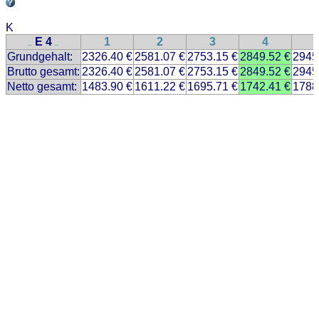
K
E 4
1
2
3
4
..
..
Grundgehalt:
2326.40 €
2581.07 €
2753.15 €
2849.52 €
2945
Brutto gesamt:
2326.40 €
2581.07 €
2753.15 €
2849.52 €
2945
Netto gesamt:
1483.90 €
1611.22 €
1695.71 €
1742.41 €
1788