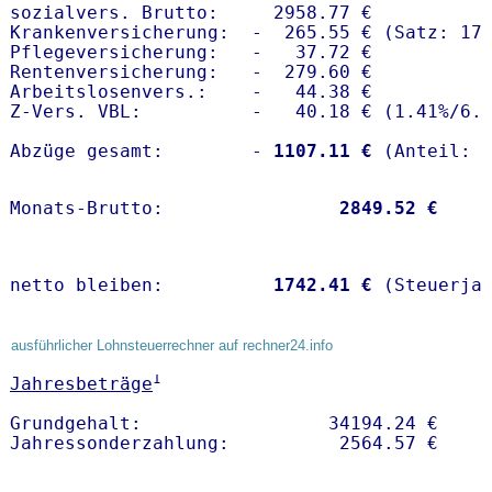
sozialvers. Brutto:     2958.77 €

Krankenversicherung:  -  265.55 € (Satz: 17.
Pflegeversicherung:   -   37.72 € 

Rentenversicherung:   -  279.60 €

Arbeitslosenvers.:    -   44.38 €

Z-Vers. VBL:          -   40.18 € (
1.41%
/
6.
Abzüge gesamt:        -
 1107.11 €
Monats-Brutto:               
 2849.52 €
netto bleiben:         
 1742.41 €
 (Steuerja
ausführlicher Lohnsteuerrechner auf rechner24.info
1
Jahresbeträge
Grundgehalt:                 34194.24 € 
