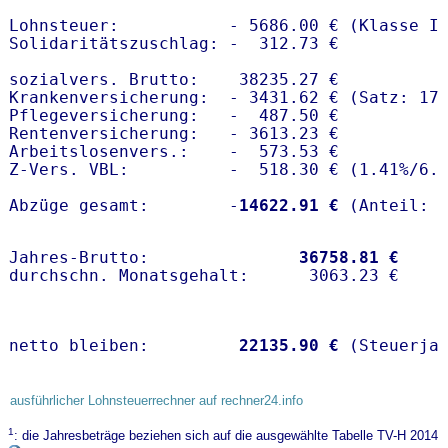
Lohnsteuer:           - 5686.00 € (Klasse I)
Solidaritätszuschlag: -  312.73 €

sozialvers. Brutto:    38235.27 €

Krankenversicherung:  - 3431.62 € (Satz: 17.
Pflegeversicherung:   -  487.50 € 

Rentenversicherung:   - 3613.23 €

Arbeitslosenvers.:    -  573.53 €

Z-Vers. VBL:          -  518.30 € (
1.41%
/
6.
Abzüge gesamt:        -
14622.91 €
Jahres-Brutto:               
36758.81 €
netto bleiben:         
22135.90 €
 (Steuerja
ausführlicher Lohnsteuerrechner auf rechner24.info
1
: die Jahresbeträge beziehen sich auf die ausgewählte Tabelle TV-H 2014