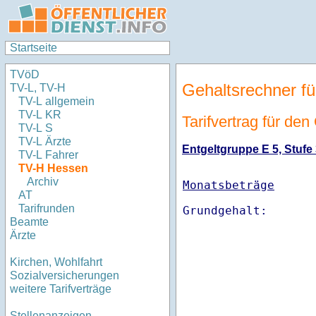
Startseite
TVöD
Gehaltsrechner fü
TV-L, TV-H
TV-L allgemein
TV-L KR
Tarifvertrag für de
TV-L S
TV-L Ärzte
Entgeltgruppe E 5, Stufe 
TV-L Fahrer
TV-H Hessen
Archiv
Monatsbeträge
AT
Tarifrunden
Beamte
Ärzte
Kirchen, Wohlfahrt
Sozialversicherungen
weitere Tarifverträge
Stellenanzeigen