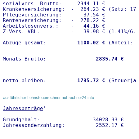
sozialvers. Brutto:     2944.11 €

Krankenversicherung:  -  264.23 € (Satz: 17.
Pflegeversicherung:   -   37.54 € 

Rentenversicherung:   -  278.22 €

Arbeitslosenvers.:    -   44.16 €

Z-Vers. VBL:          -   39.98 € (
1.41%
/
6.
Abzüge gesamt:        -
 1100.02 €
Monats-Brutto:               
 2835.74 €
netto bleiben:         
 1735.72 €
 (Steuerja
ausführlicher Lohnsteuerrechner auf rechner24.info
1
Jahresbeträge
Grundgehalt:                 34028.93 € 
