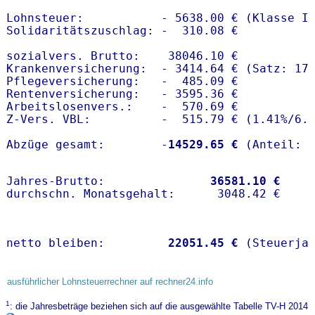
Lohnsteuer:           - 5638.00 € (Klasse I)
Solidaritätszuschlag: -  310.08 €

sozialvers. Brutto:    38046.10 €

Krankenversicherung:  - 3414.64 € (Satz: 17.
Pflegeversicherung:   -  485.09 € 

Rentenversicherung:   - 3595.36 €

Arbeitslosenvers.:    -  570.69 €

Z-Vers. VBL:          -  515.79 € (
1.41%
/
6.
Abzüge gesamt:        -
14529.65 €
Jahres-Brutto:               
36581.10 €
netto bleiben:         
22051.45 €
 (Steuerja
ausführlicher Lohnsteuerrechner auf rechner24.info
1
: die Jahresbeträge beziehen sich auf die ausgewählte Tabelle TV-H 2014