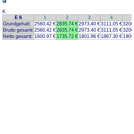
K
E 6
1
2
3
4
..
..
Grundgehalt:
2560.42 €
2835.74 €
2973.40 €
3111.05 €
3200
Brutto gesamt:
2560.42 €
2835.74 €
2973.40 €
3111.05 €
3200
Netto gesamt:
1600.97 €
1735.72 €
1801.96 €
1867.30 €
1909