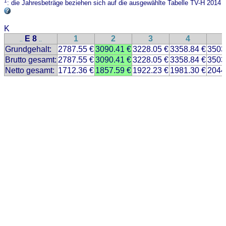
1
: die Jahresbeträge beziehen sich auf die ausgewählte Tabelle TV-H 2014
K
E 8
1
2
3
4
..
..
Grundgehalt:
2787.55 €
3090.41 €
3228.05 €
3358.84 €
3503
Brutto gesamt:
2787.55 €
3090.41 €
3228.05 €
3358.84 €
3503
Netto gesamt:
1712.36 €
1857.59 €
1922.23 €
1981.30 €
2044