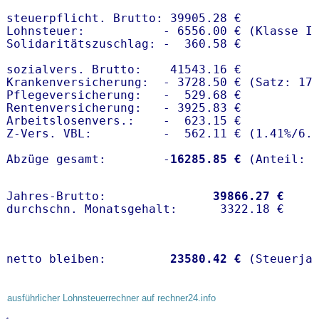
steuerpflicht. Brutto: 39905.28 €

Lohnsteuer:           - 6556.00 € (Klasse I)
Solidaritätszuschlag: -  360.58 €

sozialvers. Brutto:    41543.16 €

Krankenversicherung:  - 3728.50 € (Satz: 17.
Pflegeversicherung:   -  529.68 € 

Rentenversicherung:   - 3925.83 €

Arbeitslosenvers.:    -  623.15 €

Z-Vers. VBL:          -  562.11 € (
1.41%
/
6.
Abzüge gesamt:        -
16285.85 €
Jahres-Brutto:               
39866.27 €
netto bleiben:         
23580.42 €
 (Steuerja
ausführlicher Lohnsteuerrechner auf rechner24.info