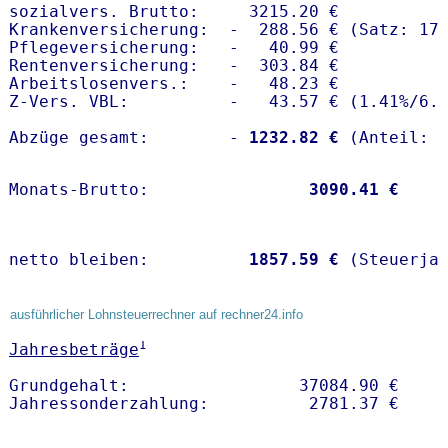
sozialvers. Brutto:     3215.20 €

Krankenversicherung:  -  288.56 € (Satz: 17.
Pflegeversicherung:   -   40.99 € 

Rentenversicherung:   -  303.84 €

Arbeitslosenvers.:    -   48.23 €

Z-Vers. VBL:          -   43.57 € (
1.41%
/
6.
Abzüge gesamt:        -
 1232.82 €
Monats-Brutto:               
 3090.41 €
netto bleiben:         
 1857.59 €
 (Steuerja
ausführlicher Lohnsteuerrechner auf rechner24.info
1
Jahresbeträge
Grundgehalt:                 37084.90 € 
